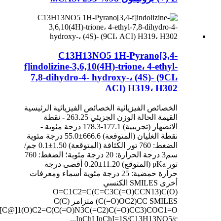
C13H13NO5 1H-Pyrano[3,4-
f]indolizine-3,6,10(4H)-trione، 4-ethyl-
7,8-dihydro-4- hydroxy-، (4S)- (9CI،
ACI) H319، H302
الخصائص الفيزيائية الخصائص الفيزيائية الرئيسية
القيمة الحالة الوزن الجزيئي 263.25 - نقطة
الانصهار (تجريبية) 177.1-178.3 درجة مئوية -
نقطة الغليان (المتوقعة) 666.6±55.0 درجة مئوية
الضغط: 760 تور الكثافة (المتوقعة) 1.50±0.1 جم/
سم3 درجة الحرارة: 20 درجة مئوية؛ الضغط: 760
تور pKa (المتوقع) 11.20±0.20 أقصى درجة
حرارة حمضية: 25 درجة مئوية أسماء ومعرفات
أخرى SMILES الكنسي
O=C1C2=C(C=C3C(=O)CCN13)C(O)
(C(=O)OC2)CC SMILES متزامر C(C)
[C@]1(O)C2=C(C(=O)N3C(=C2)C(=O)CC3)COC1=O
InChI InChI=1S/C13H13NO5/c...