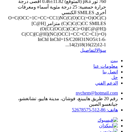
760 تور pKa (المتوقع) 11.82±0.46 أقصى درجة
حرارة حمضية: 25 درجة مئوية أسماء ومعرفات
أخرى SMILES الكنسي
O=C(OCC=1C=CC=CC1)NC(C(O)CC(=O)OC(C)
(C)C)C(C)CC SMILES متزامر [C@H]
([C@@H](CC(OC(C)(C)C)=O)O)
(NC(OCC1=CC=CC=C1)=O)[C@H](CC)C
InChI InChI=1S/C20H31NO5/c1-6-
14(2)18(16(22)12-1...
سؤال
التفاصيل
بيت
معلومات عنا
اتصل بنا
حل
الدعم الفني
nvchem@hotmail.com
رقم 20 طريق هايبينغ، فوشان، مدينة هاييو، تشانغشو،
جيانغسو الصين
هاتف: 86-512-52678575