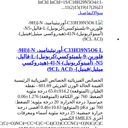
InChI InChI=1S/C18H29N5O4/c1-
11(2)15(19)17(26)23...
سؤال
التفاصيل
C33H39N5O6 L-أورنيثيناميد، N-[(9H-
فلورين-9-يلميثوكسي)كربونيل]-L-فاليل-
N5- (أمينوكربونيل)-N-[4-(هيدروكسي
ميثيل)فينيل]- (9CI، ACI)
الخصائص الفيزيائية الخصائص الفيزيائية الرئيسية
القيمة الحالة الوزن الجزيئي 601.69 - نقطة
الغليان (المتوقعة) 914.2±65.0 درجة مئوية
الضغط: 760 تور الكثافة (المتوقعة) 1.276±0.06
جم/سم3 درجة الحرارة: 20 درجة مئوية؛ الضغط:
760 تور pKa (المتوقع) 10.63±0.46 أقصى درجة
حرارة حمضية: 25 درجة مئوية أسماء ومعرفات
أخرى SMILES الكنسي
(C(=O)NC4=CC=C(C=C4)CO)CCCNC(=O)N)C(C)C