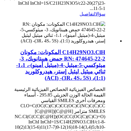
InChI InChI=1S/C21H23N3O5/c22-20(27)23-
11-5-1...
سؤال
التفاصيل
C14H29NO3.ClH المكونات: مكونان
RN: 474645-22-2 حمض هيبتانويك، 3-
ميثوكسي-5-ميثيل-4-(ميثيل أمينو)-، 1،1-
ثنائي ميثيل ليثيل إستر، هيدروكلوريد
(1:1)، (3R، 4S، 5S)- (ACI)
الخصائص الفيزيائية الخصائص الفيزيائية الرئيسية
القيمة الحالة الوزن الجزيئي 295.85 - أسماء
ومعرفات أخرى SMILES القياسي
Cl.O=C(OC(C)(C)C)CC(OC)C(NC)C(C)CC
SMILES متزامر [C@@H]([C@@H]
(CC(OC(C)(C)C)=O)OC)([C@H](CC)C)NC.Cl
InChI InChI=1S/C14H29NO3.ClH/c1-8-
10(2)13(15-6)11(17-7)9-12(16)18-14(3,4)5;/h10-