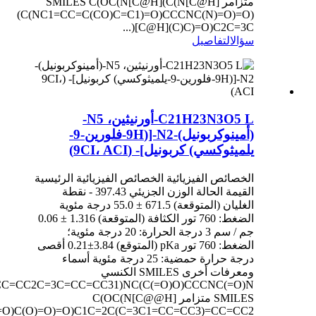
متزامر SMILES C(OC(N[C@H](C(N[C@H]
(C(NC1=CC=C(CO)C=C1)=O)CCCNC(N)=O)=O)
[C@H](C)C)=O)C2C=3C(...
سؤال
التفاصيل
C21H23N3O5 L-أورنيثين، N5-
(أمينوكربونيل)-N2-[(9H-فلورين-9-
يلميثوكسي) كربونيل]- (9CI، ACI)
الخصائص الفيزيائية الخصائص الفيزيائية الرئيسية
القيمة الحالة الوزن الجزيئي 397.43 - نقطة
الغليان (المتوقعة) 671.5 ± 55.0 درجة مئوية
الضغط: 760 تور الكثافة (المتوقعة) 1.316 ± 0.06
جم / سم 3 درجة الحرارة: 20 درجة مئوية؛
الضغط: 760 تور pKa (المتوقع) 3.84±0.21 أقصى
درجة حرارة حمضية: 25 درجة مئوية أسماء
ومعرفات أخرى SMILES الكنسي
C=CC2C=3C=CC=CC31)NC(C(=O)O)CCCNC(=O)N
SMILES متزامر C(OC(N[C@@H]
=O)C(O)=O)=O)C1C=2C(C=3C1=CC=CC3)=CC=CC2