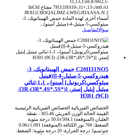
11,13,15H,8-9H2,1-
7H3;1H/t10-,11+,13-;/m0./s1 مفتاح InChI
JRXGCIIOQALIMZ-LWEGJDAASA-N 2
أسماء أخرى لهذه المادة حمض الهيبتانويك، 3-
ميثوكسي-5-ميثيل-4-(ميثيل أمينو)...
سؤال
التفاصيل
C20H31NO5 حمض الهيبتانويك، 3-
هيدروكسي-5-ميثيل-4-[[(فينيل
ميثوكسي)كربونيل] أمينو]-، 1،1-ثنائي
ميثيل إيثيل إستر، [3R-(3R*,4S*,5S*)]-
(9CI) H301
الخصائص الفيزيائية الخصائص الفيزيائية الرئيسية
القيمة الحالة الوزن الجزيئي 365.46 - نقطة
الغليان (المتوقعة) 504.1±50.0 درجة مئوية
الضغط: 760 تور الكثافة (المتوقعة) 1.091±0.06
جم/سم3 درجة الحرارة: 20 درجة مئوية؛ الضغط: