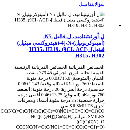
سؤال
التفاصيل
ل-أورنيثيناميد، ل-فاليل-N5-
(أمينوكربونيل)-N-[4-(هيدروكسي ميثيل)
فينيل]- (9CI، ACI) H335، H319،
H315، H302
الخصائص الفيزيائية الخصائص الفيزيائية الرئيسية
القيمة الحالة الوزن الجزيئي 379.45 - نقطة
الغليان (المتوقعة) 715.0±60.0 درجة مئوية
الضغط: 760 تور الكثافة (المتوقعة) 1.243±0.06
جم/سم3 درجة الحرارة: 20 درجة مئوية؛ الضغط:
760 تور pKa (المتوقع) 13.75±0.46 أقصى درجة
حرارة حمضية: 25 درجة مئوية أسماء ومعرفات
أخرى SMILES الكنسي
CC(NC(=O)C(N)C(C)C)C(=O)NC1=CC=C(C=C1)CO
SMILES متزامر [C@@H](NC([C@H]
(C(C)C)N)=O)
(C(NC1=CC=C(CO)C=C1)=O)CCCNC(N)=O