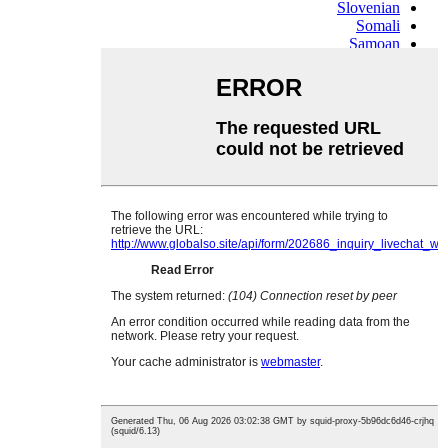
Slovenian
Somali
Samoan
Scots Gaelic
Shona
Sindhi
Sundanese
Swahili
Tajik
Tamil
Telugu
Thai
Ukrainian
Urdu
Uzbek
Vietnamese
Welsh
Xhosa
Yiddish
Yoruba
Zulu
Kinyarwanda
Tatar
Oriya
Turkmen