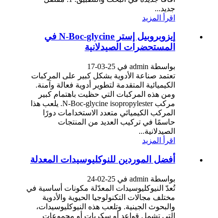
جديد...
اقرأ المزيد
إيزوبروبيل إستر N-Boc-glycine في
المستحضرات الصيدلانية
بواسطة admin في 25-03-17
تعتمد صناعة الأدوية بشكل كبير على المركبات
الكيميائية المتقدمة لتطوير أدوية فعالة وآمنة.
ومن هذه المركبات التي حظيت باهتمام كبير
مركب N-Boc-glycine isopropylester. يلعب هذا
المركب الكيميائي متعدد الاستخدامات دورًا
حاسمًا في تركيب العديد من المنتجات
الصيدلانية...
اقرأ المزيد
أفضل الموردين للنوكليوسيدات المعدلة
بواسطة admin في 25-02-24
تُعدّ النيوكليوسيدات المعدّلة مكونات أساسية في
مختلف مجالات التكنولوجيا الحيوية والأدوية
والبحوث الجينية. وتلعب هذه النيوكليوسيدات،
التي تشمل قواعد أو سكريات أو مجموعات