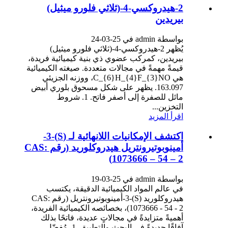
2-هيدروكسي-4-(ثلاثي فلورو ميثيل)
بيريدين
بواسطة admin في 25-03-24
يُظهر 2-هيدروكسي-4-(ثلاثي فلورو ميثيل)
بيريدين، كمركب عضوي ذي بنية كيميائية فريدة،
قيمةً مهمةً في مجالات متعددة. صيغته الكيميائية
هي C_{6}H_{4}F_{3}NO، ووزنه الجزيئي
163.097. يظهر على شكل مسحوق بلوري أبيض
مائل للصفرة إلى أصفر فاتح. 1. شروط
التخزين...
اقرأ المزيد
اكتشف الإمكانيات اللانهائية لـ (S)-3-
أمينوبوتيرونتريل هيدروكلوريد (رقم CAS:
1073666 – 54 – 2)
بواسطة admin في 25-03-19
في عالم المواد الكيميائية الدقيقة، يكتسب
هيدروكلوريد (S)-3-أمينوبوتيرونتريل (رقم CAS:
1073666 - 54 - 2)، بخصائصه الكيميائية الفريدة،
أهميةً متزايدةً في مجالاتٍ عديدة، فاتحًا بذلك
آفاقًا جديدةً في البحث والتطبيق. 1. مُفضّل