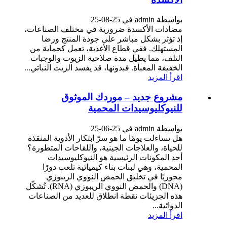
بواسطة admin في 25-08-25
مضادات الأكسدة ضرورية في مختلف الصناعات،
إذ تؤثر بشكل مباشر على جودة المنتج ورضا
المستهلك. ففي قطاع الأغذية، تعمل كحماية من
التلف، مما يطيل مدة صلاحية الزيوت والوجبات
الخفيفة المعبأة. فبدونها، قد يفسد الزيت النباتي...
اقرأ المزيد
مشروع جديد – موردك الموثوق
للنيوكليوسيدات المحمية
بواسطة admin في 25-06-25
هل تساءلت يومًا ما هو سرّ ابتكار الأدوية المنقذة
للحياة، والعلاجات الجينية، واللقاحات المتطورة؟
أحد المكونات الرئيسية هو النيوكليوسيدات
المحمية، وهي لبنات بناء كيميائية تلعب دورًا
محوريًا في تخليق الحمض النووي الريبوزي
(DNA) والحمض النووي الريبوزي (RNA). تُشكّل
هذه الجزيئات نقطة انطلاق للعديد من الصناعات
الدوائية...
اقرأ المزيد