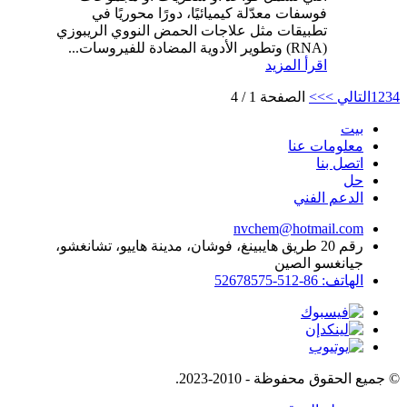
فوسفات معدّلة كيميائيًا، دورًا محوريًا في
تطبيقات مثل علاجات الحمض النووي الريبوزي
(RNA) وتطوير الأدوية المضادة للفيروسات...
اقرأ المزيد
4
3
2
1
التالي >
>>
الصفحة 1 / 4
بيت
معلومات عنا
اتصل بنا
حل
الدعم الفني
nvchem@hotmail.com
رقم 20 طريق هايبينغ، فوشان، مدينة هاييو، تشانغشو،
جيانغسو الصين
الهاتف: 86-512-52678575
© جميع الحقوق محفوظة - 2010-2023.